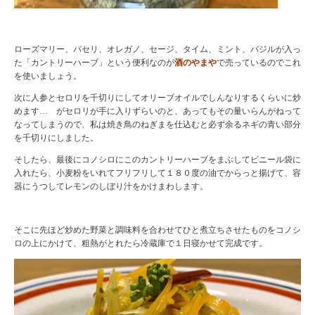
ローズマリー、パセリ、オレガノ、セージ、タイム、ミント、バジルが入っ
た「カントリーハーブ」という便利なのが
酒のやまや
で売っているのでこれ
を使いましょう。
次に人参とセロリを千切りにしてオリーブオイルでしんなりするくらいに炒
めます… がセロリが手に入りずらいのと、あってもその量いらんがねって
なってしまうので、私は焼き鳥のねぎまを仕込むと必ず余るネギの青い部分
を千切りにしました。
そしたら、最後にコノシロにこのカントリーハーブをまぶしてビニール袋に
入れたら、小麦粉をいれてフリフリして１８０度の油でからっと揚げて、容
器にうつしてレモンのしぼり汁をかけまわします。
そこに先ほど炒めた野菜と調味料を合わせてひと煮立ちさせたものをコノシ
ロの上にかけて、粗熱がとれたら冷蔵庫で１日寝かせて完成です。