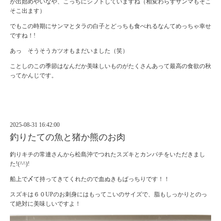
が出始めやいなや、こっちにシフトしていますね（相変わらずサンマもそこ
そこ出ます）
でもこの時期にサンマとタラの白子とどっちも食べれるなんてめっちゃ幸せ
ですね！!
あっ そうそうカツオもまだいました（笑）
ことしのこの季節はなんだか美味しいものがたくさんあって最高の食欲の秋
ってかんじです。
2025-08-31 16:42:00
釣りたての魚と猪か熊のお肉
釣りキチの常連さんから松島沖でつれたスズキとカンパチをいただきまし
た!(^^)!
船上で〆て持ってきてくれたので血ぬきもばっちりです！！
スズキは６０UPのお刺身にはもってこいのサイズで、脂もしっかりとのっ
て絶対に美味しいですよ！