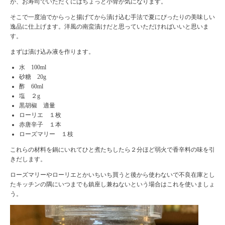
が、お寿司でいただくにはちょっと小骨が気になります。
そこで一度油でからっと揚げてから漬け込む手法で夏にぴったりの美味しい
逸品に仕上げます。洋風の南蛮漬けだと思っていただければいいと思いま
す。
まずは漬け込み液を作ります。
水 100ml
砂糖 20g
酢 60ml
塩 ２g
黒胡椒 適量
ローリエ １枚
赤唐辛子 １本
ローズマリー １枝
これらの材料を鍋にいれてひと煮たちしたら２分ほど弱火で香辛料の味を引
きだします。
ローズマリーやローリエとかいちいち買うと後から使わないで不良在庫とし
たキッチンの隅にいつまでも鎮座し兼ねないという場合はこれを使いましょ
う。