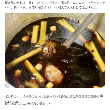
焼き鳥のたれは、醤油、みりん、ザラメ、鷹の爪、ニンニク、ブラックペッ
パー、長ネギをいれて40分ほどコトコト弱火で火入れして仕上げます。
今
ポン酢にも、焼き鳥のタレにも使っている醤油は宮城県加美郡加美町の
野醸造
さんの無添加の醤油です。