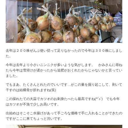
去年は２００株ぜんぶ使い切って足りなかったので今年は３００株にしまし
た。
今年は去年より小さいニンニクが多いような気がします。 かみさんに尋ね
たら今年は雪溶けが遅かったから追肥がおくれたからじゃないかと言ってい
ました。
でもまあ、たくさんとれたのでいいです…がこの量を掘り起こして、剥いて
干すのは結構骨が折れますね(笑)
この採れたての大蒜でカツオのお刺身たべたら最高ですね(*´з`) でも今年
はカツオが不漁で少しお高いです。
出始めはそこそこ水揚げがあって手ごろな価格で手に入れることができたの
ですがここに来てちょっと渋いです。