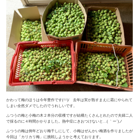
かわって梅のほうは今年豊作です(^^)/ 去年は実が熟すまえに霜にやられて
しまい全然ダメでしたのでうれしいです。
ふつうの梅と小梅の木２本分の収穫ですが結構たくさんとれたので夫婦二人
で採るのに４時間かかりました。熱中症にきおつけないと…( ｀ー´)ノ
ふつうの梅は例年どおり梅干しにして、小梅はぜんかい梅酒を作りましたが
今回は「カリカリ梅」に挑戦しようかと考えております。