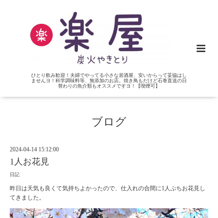
ひとり飲み歓迎！夫婦でやってる小さな居酒屋、安いからって妥協はし
ませんヨ！科学調味料等、無添加のお店。焼き鳥もだけど石巻直送の日
替わりの魚介類もオススメですヨ！【喫煙可】
ブログ
2024-04-14 15:12:00
1人お花見
日記
昨日は天気も良くて気持ちよかったので、仕入れの合間に1人ぷちお花見し
てきました。