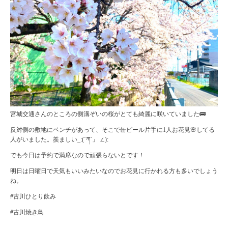
宮城交通さんのところの側溝ぞいの桜がとても綺麗に咲いていました🚌
反対側の敷地にベンチがあって、そこで缶ビール片手に1人お花見🌸してる
人がいました。羨ましい_:(´ཀ`」 ∠):
でも今日は予約で満席なので頑張らないとです！
明日は日曜日で天気もいいみたいなのでお花見に行かれる方も多いでしょう
ね。
#古川ひとり飲み
#古川焼き鳥