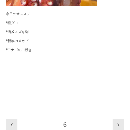
今日のオススメ
#根ダコ
#活〆スズキ刺
#新物のメカブ
#アナゴの白焼き
6