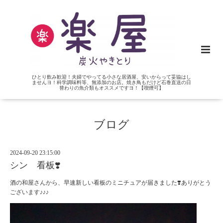
ひとり飲み歓迎！夫婦でやってる小さな居酒屋、安いからって妥協はし
ませんヨ！科学調味料等、無添加のお店。焼き鳥もだけど石巻直送の日
替わりの魚介類もオススメですヨ！【喫煙可】
ブログ
2024-09-20 23:15:00
シン 看板❣️
酒の和屋さんから、早速新しい看板のミニチュアが届きました❣️ありがとう
ございます♪♪♪