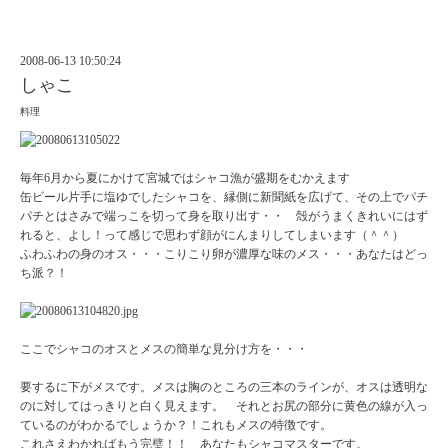
2008-06-13 10:50:24
しゃこ
料理
毎年6月から夏にかけて宮城ではシャコ漁が盛期をむかえます
缶ビール片手に塩ゆでしたシャコを、縁側に新聞紙を広げて、その上でパチ
パチとはさみで端っこを切って身を取り出す・・ 殻がうまくきれいにはず
れると、よし！って感じで思わず顔がにんまりしてしまいます（＾＾）
ふわふわの身のオス・・・こりこり卵が濃厚な味のメス・・・あなたはどっ
ち派？！
ここでシャコのオスとメスの簡単な見分け方を・・・
要するに下がメスです。メスは胸のところの三本のラインが、オスは透明な
のに対してはっきりと白く見えます。 それとお尻の部分に黄色の線が入っ
ているのがわかるでしょうか？！これもメスの特徴です。
これさえわかればもう完璧！！ あなたもシャコマスターです。