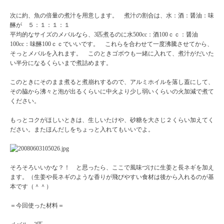
次に約、魚の倍量の煮汁を用意します。 煮汁の割合は、水：酒：醤油：味
醂が ５：１：１：１
平均的なサイズのメバルなら、3匹煮るのに水500cc：酒100ｃｃ：醤油
100cc：味醂100ｃｃでいいです。 これらを合わせて一度沸騰させてから、
そっとメバルを入れます。 このときゴボウも一緒に入れて、煮汁がだいた
い半分になるくらいまで煮詰めます。
このときにそのまま煮ると煮崩れするので、アルミホイルを落し蓋にして、
その脇から沸々と泡が出るくらいに中火より少し弱いくらいの火加減で煮て
ください。
もっとコクがほしいときは、生しいたけや、砂糖を大さじ２くらい加えてく
ださい。またほんだしをちょっと入れてもいいでよ。
そろそろいいかな？！ と思ったら、ここで風味づけに生姜と長ネギを加え
ます。（生姜や長ネギのような香りが飛びやすい食材は後から入れるのが基
本です（＾＾）
＝今回使った材料＝