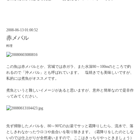
2008-06-13 01:00:52
赤メバル
料理
この魚は赤メバルとか、宮城では赤ガラ、また水深80～100mのところで釣
れるので「沖メバル」とも呼ばれています。 塩焼きでも美味しいですが、
私的には煮魚がオススメです。
煮魚というと難しいイメージがあると思いますが、意外と簡単なので是非作
ってみてください。
先ず掃除したメバルを、80～90℃のお湯でサッと霜降りしたら、流水で、落
としきれなかったウロコや血合いを取り除きます。（霜降りをしたのとしな
いのでは仕上がりが全然違いますので、ここはきっちりやっときましょう）