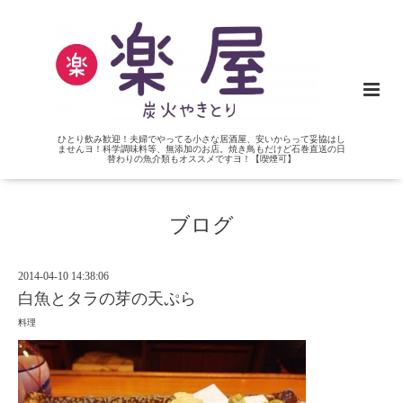
ひとり飲み歓迎！夫婦でやってる小さな居酒屋、安いからって妥協はし
ませんヨ！科学調味料等、無添加のお店。焼き鳥もだけど石巻直送の日
替わりの魚介類もオススメですヨ！【喫煙可】
ブログ
2014-04-10 14:38:06
白魚とタラの芽の天ぷら
料理