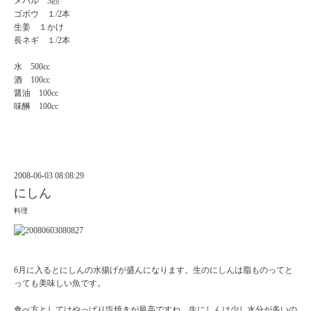
メバル 3匹
ゴボウ １/2本
生姜 １かけ
長ネギ １/2本
水 500cc
酒 100cc
醤油 100cc
味醂 100cc
2008-06-03 08:08:29
にしん
料理
6月に入るとにしんの水揚げが盛んになります。生のにしんは脂ものってと
っても美味しい魚です。
食べ方としてはやっぱり塩焼きが最高ですね。生にしんは少し水分が多いの