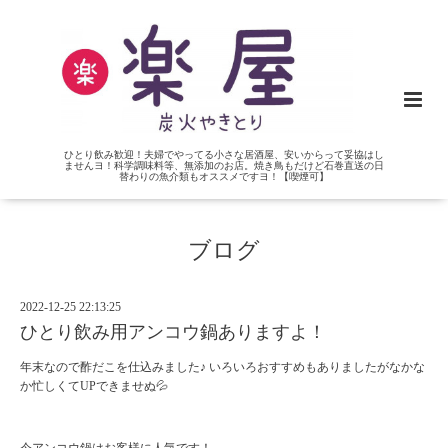
ひとり飲み歓迎！夫婦でやってる小さな居酒屋、安いからって妥協はし
ませんヨ！科学調味料等、無添加のお店。焼き鳥もだけど石巻直送の日
替わりの魚介類もオススメですヨ！【喫煙可】
ブログ
2022-12-25 22:13:25
ひとり飲み用アンコウ鍋ありますよ！
年末なので酢だこを仕込みました♪ いろいろおすすめもありましたがなかな
か忙しくてUPできませぬ💦