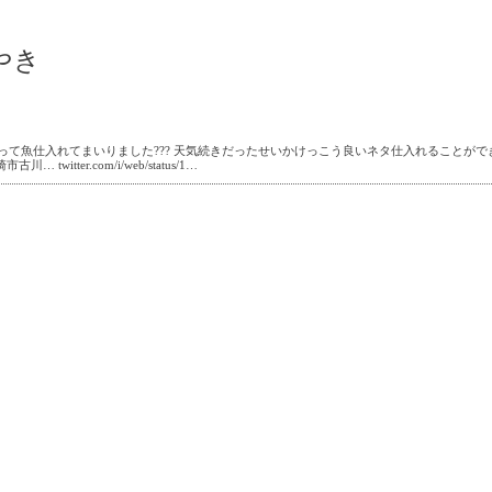
ぶやき
って魚仕入れてまいりました??? 天気続きだったせいかけっこう良いネタ仕入れることができま
大崎市古川…
twitter.com/i/web/status/1…