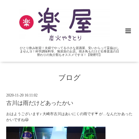
ひとり飲み歓迎！夫婦でやってる小さな居酒屋、安いからって妥協はし
ませんヨ！科学調味料等、無添加のお店。焼き鳥もだけど石巻直送の日
替わりの魚介類もオススメですヨ！【喫煙可】
ブログ
2020-11-20 16:11:02
古川は雨だけどあったかい
おはようございます♪ 大崎市古川はあいにくの雨です☔ が…なんだかあった
かいですね😃