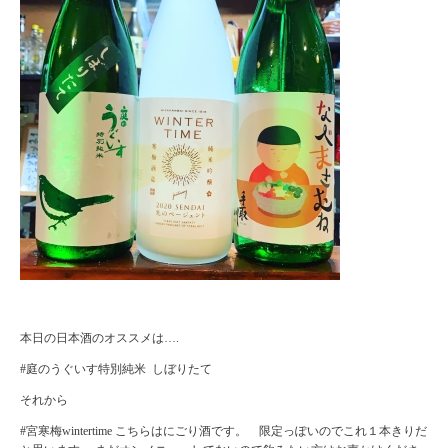
本日の日本酒のオススメは….
#庭のうぐいす特別純米 しぼりたて
それから
#宮寒梅wintertime こちらはにごり酒です。 限定っぽいのでこれ１本きりだ