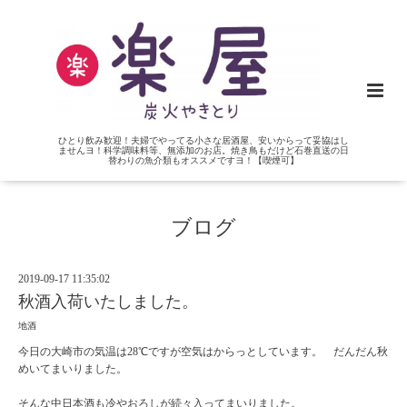
ひとり飲み歓迎！夫婦でやってる小さな居酒屋、安いからって妥協はし
ませんヨ！科学調味料等、無添加のお店。焼き鳥もだけど石巻直送の日
替わりの魚介類もオススメですヨ！【喫煙可】
ブログ
2019-09-17 11:35:02
秋酒入荷いたしました。
地酒
今日の大崎市の気温は28℃ですが空気はからっとしています。 だんだん秋
めいてまいりました。
そんな中日本酒も冷やおろしが続々入ってまいりました。