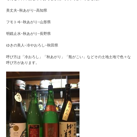
美丈夫~秋あがり~高知県
フモトヰ~秋あがり~山形県
明鏡止水~秋あがり~長野県
ゆきの美人~冷やおろし~秋田県
呼び方は「冷おろし」「秋あがり」「瓶がこい」などその土地土地で色々な
呼び方があります。