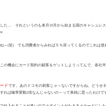
した… それというのも来月10月から始まる国のキャシュレス
www
ね～(笑) でも消費者からみれば５％戻ってくるのでこれは
この機会にカード契約の顧客をゲットしようってんで、各社半
カード
です。あのドコモの刺客じゃ～ないですからね。どうせ
にすれば確率変動2倍なんじゃないの～って単純に思ったわけ
で仕入れることが多いのでｄポイントがたまるｄカードにした