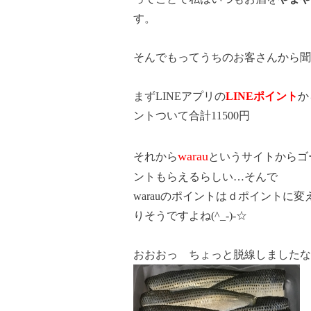
す。
そんでもってうちのお客さんから
まずLINEアプリの
LINEポイント
か
ントついて合計11500円
warau
それから
というサイトからゴ
ントもらえるらしい…そんで
warauのポイントはｄポイントに
りそうですよね(^_-)-☆
おおおっ ちょっと脱線しましたな