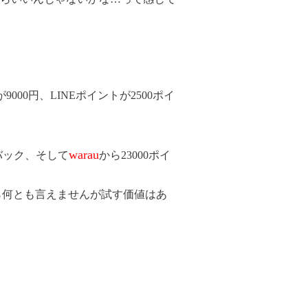
0円、LINEポイントが2500ポイ
warau
バック、そして
から23000ポイ
から何とも言えませんが試す価値はあ