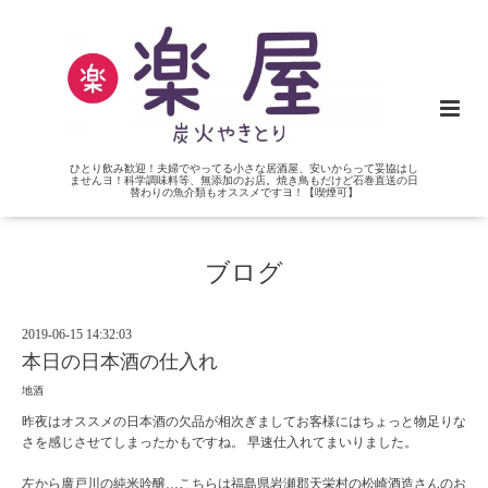
ひとり飲み歓迎！夫婦でやってる小さな居酒屋、安いからって妥協はし
ませんヨ！科学調味料等、無添加のお店。焼き鳥もだけど石巻直送の日
替わりの魚介類もオススメですヨ！【喫煙可】
ブログ
2019-06-15 14:32:03
本日の日本酒の仕入れ
地酒
昨夜はオススメの日本酒の欠品が相次ぎましてお客様にはちょっと物足りな
さを感じさせてしまったかもですね。 早速仕入れてまいりました。
左から廣戸川の純米吟醸…こちらは福島県岩瀬郡天栄村の松崎酒造さんのお