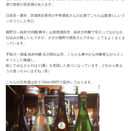
酒で抜群の安定感があります。
日高見～夏吟…宮城県石巻市の平孝酒造さんのお酒でこちらは夏酒らしいス
ッキリとした辛口
楯野川～純米大吟醸[爽辛］山形県酒田市…純米大吟醸で辛口ってなかなか
仕込みが難しいんですが、さすが楯野川酒造さんですね…とてもよくまとま
っています。
手取川～酒魂 純米吟醸 石川県白山市…こちらも爽やかな吟醸香ながらスッ
キリとした喉越し… .
総じてみなさんやはり[夏］を意識した造りになっています。どれから飲も
うか迷っちゃいますね（笑）
こちらの日本酒は全て120ml 490円で提供しております。