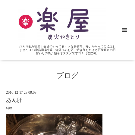
ひとり飲み歓迎！夫婦でやってる小さな居酒屋、安いからって妥協はし
ませんヨ！科学調味料等、無添加のお店。焼き鳥もだけど石巻直送の日
替わりの魚介類もオススメですヨ！【喫煙可】
ブログ
2016-12-17 23:09:03
あん肝
料理