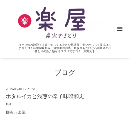
ひとり飲み歓迎！夫婦でやってる小さな居酒屋、安いからって妥協はし
ませんヨ！科学調味料等、無添加のお店。焼き鳥もだけど石巻直送の日
替わりの魚介類もオススメですヨ！【喫煙可】
ブログ
2015-03-10 17:21:58
ホタルイカと浅葱の辛子味噌和え
料理
投稿
by
楽屋
.