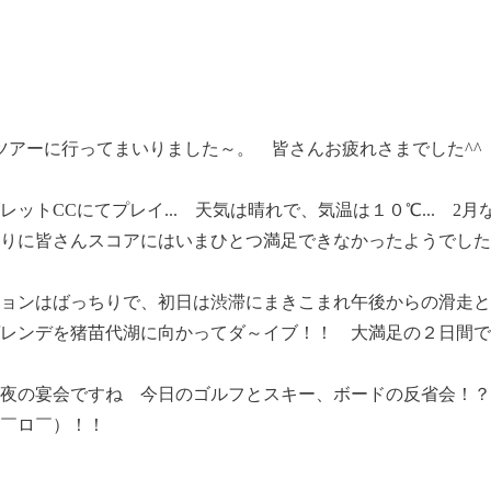
島ツアーに行ってまいりました～。 皆さんお疲れさまでした^^
ットCCにてプレイ... 天気は晴れで、気温は１０℃... 2
りに皆さんスコアにはいまひとつ満足できなかったようでした
ョンはばっちりで、初日は渋滞にまきこまれ午後からの滑走と
レンデを猪苗代湖に向かってダ～イブ！！ 大満足の２日間で
夜の宴会ですね 今日のゴルフとスキー、ボードの反省会！？
￣ロ￣）！！