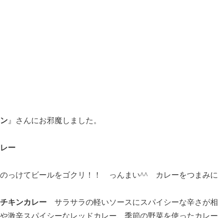
ン
』さんにお邪魔しました。
レー
のっけてビールをゴクリ！！ っんまい^^ カレーをつまみ
ーチキンカレー
サラサラの軽いソースにスパイシーな辛さが相ま
や激辛スパイシーなレッドカレー、季節の野菜を使ったカレー