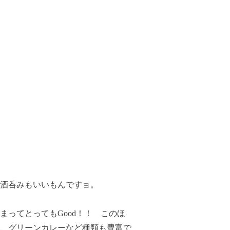
に酒呑みもいいもんですョ。
ってとってもGood！！ このほ
、グリーンカレーなど種類も豊富で