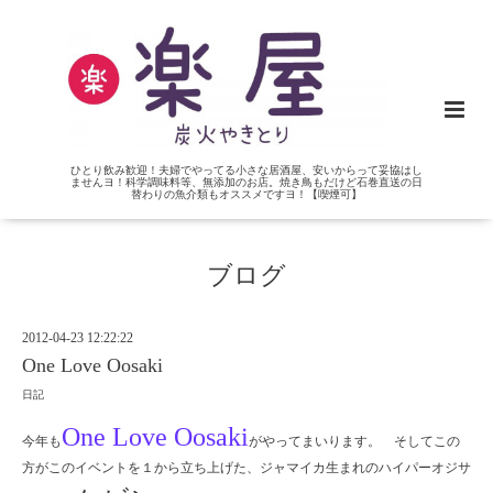
ひとり飲み歓迎！夫婦でやってる小さな居酒屋、安いからって妥協はし
ませんヨ！科学調味料等、無添加のお店。焼き鳥もだけど石巻直送の日
替わりの魚介類もオススメですヨ！【喫煙可】
ブログ
2012-04-23 12:22:22
One Love Oosaki
日記
One Love Oosaki
今年も
がやってまいります。 そしてこの
方がこのイベントを１から立ち上げた、ジャマイカ生まれのハイパーオジサ