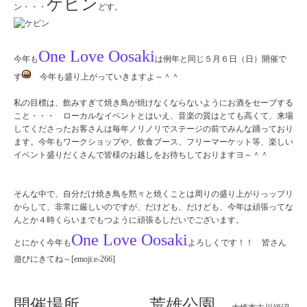
ケビン
ン・・・
どす。
One Love Oosaki
今年も
は例年と同じ５月６日（日）開催で
す
今年も盛り上がっていきますよ～＾＾
私の目標は、飲みすぎて焼き鳥が焼けなくならないようにお酒をセーブする
こと・・・ ローカルなイベントとはいえ、音楽の質はとても高くて、来場
してくださったお客さんは毎年ノリノリでステージの前でみんな踊っており
ます。今年もワークショップや、飲食ブース、フリーマーケット等、楽しい
イベント盛りだくさんで皆様のお越しをお待ちしておりますヨ～＾＾
そんな中で、自分だけ焼き鳥を黙々と焼くことは周りの盛り上がりっップリ
からして、非常に厳しいのですが、だけども、だけども、今年は頑張ってな
んとか４時くらいまでもつように頑張るしだいでございます。
One Love Oosaki
とにかく今年も
よろしくです！！ 皆さん
遊びにきてね～[emoji:e-266]
開催場所 荒雄公園