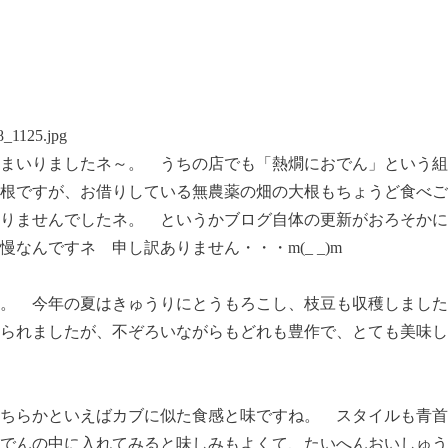
まいりましたネ～。 うちの店でも「熱燗におでん」という組
根ですが、お借りしている無農薬の畑の大根もちょうど食べご
りませんでしたネ。 というかブログ自体の更新がおろそかに
なんですネ 申し訳ありません・・・m(_ _)m
。 今年の夏はきゅうりにとうもろこし、枝豆も収穫しました
られましたが、不ぞろいながらもどれも豊作で、とても美味し
ちらかといえばカブに似た食感と味ですね。 スタイルも青首
でんの中に入れてみると味しみもよくて、たいへんおいしゅう