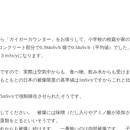
ら「ガイガーカウンター」をお借りして、小学校の校庭や家の
コンクリート部分で0.394uSv/h 畑で0.34uSv/h（平均値）でした
ｍSv/yになります。
ですので、実際は空気中からも、食べ物、飲み水からも受けますか
もともとの日本の被爆限度の基準値は1mSv/yですからこれと
5mSv/yで強制移住させられたそうです。
してください。 被爆には味噌（だし入りやアミノ酸が添加さ
海藻類をとるといいそうです。
れからも被爆し続けます。 一番怖いのは内部被爆です。 子