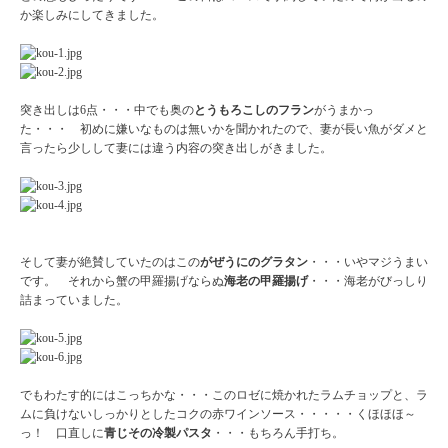
か楽しみにしてきました。
突き出しは6点・・・中でも奥の
とうもろこしのフラン
がうまかっ
た・・・ 初めに嫌いなものは無いかを聞かれたので、妻が長い魚がダメと
言ったら少しして妻には違う内容の突き出しがきました。
そして妻が絶賛していたのはこの
がぜうにのグラタン
・・・いやマジうまい
です。 それから蟹の甲羅揚げならぬ
海老の甲羅揚げ
・・・海老がびっしり
詰まっていました。
でもわたす的にはこっちかな・・・このロゼに焼かれたラムチョップと、ラ
ムに負けないしっかりとしたコクの赤ワインソース・・・・・くほほほ～
っ！ 口直しに
青じその冷製パスタ
・・・もちろん手打ち。