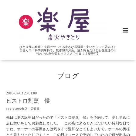
ひとり飲み歓迎！夫婦でやってる小さな居酒屋、安いからって妥協はし
ませんヨ！科学調味料等、無添加のお店。焼き鳥もだけど石巻直送の日
替わりの魚介類もオススメですヨ！【喫煙可】
ブログ
2010-07-03 23:01:00
ビストロ割烹 候
おすすめ飲食店・居酒屋
先日は妻の誕生日だったので「ビストロ割烹 候」を予約して、少し早めに
店仕舞いをしてお邪魔しました。 この店に来るときはだいたい特別な日で
すね。オーナーの喜沢さんは気さくで温和なとてもよい方で、ホールの奥様
との息もぴったりです＾＾ この日はコースで予約していたので何が出るの