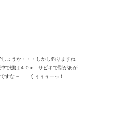
あるでしょうか・・・しかし釣りますね
沖で棚は４０m サビキで型があが
ぎりですな～ くぅぅぅーっ！