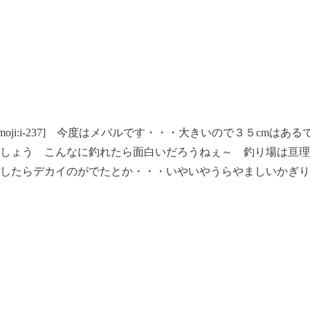
oji:i-237] 今度はメバルです・・・大きいので３５cmは
しょう こんなに釣れたら面白いだろうねぇ～ 釣り場は亘理
にしたらデカイのがでたとか・・・いやいやうらやましいか