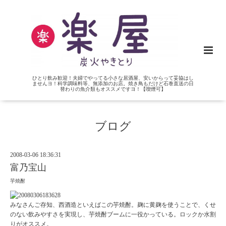
ひとり飲み歓迎！夫婦でやってる小さな居酒屋、安いからって妥協はし
ませんヨ！科学調味料等、無添加のお店。焼き鳥もだけど石巻直送の日
替わりの魚介類もオススメですヨ！【喫煙可】
ブログ
2008-03-06 18:36:31
富乃宝山
芋焼酎
みなさんご存知、西酒造といえばこの芋焼酎。麹に黄麹を使うことで、くせ
のない飲みやすさを実現し、芋焼酎ブームに一役かっている。ロックか水割
りがオススメ。