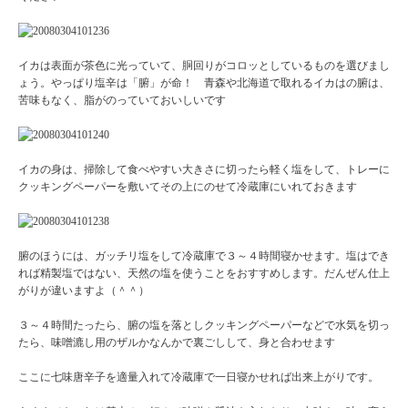
イカは表面が茶色に光っていて、胴回りがコロッとしているものを選びまし
ょう。やっぱり塩辛は「腑」が命！ 青森や北海道で取れるイカはの腑は、
苦味もなく、脂がのっていておいしいです
イカの身は、掃除して食べやすい大きさに切ったら軽く塩をして、トレーに
クッキングペーパーを敷いてその上にのせて冷蔵庫にいれておきます
腑のほうには、ガッチリ塩をして冷蔵庫で３～４時間寝かせます。塩はでき
れば精製塩ではない、天然の塩を使うことをおすすめします。だんぜん仕上
がりが違いますよ（＾＾）
３～４時間たったら、腑の塩を落としクッキングペーパーなどで水気を切っ
たら、味噌漉し用のザルかなんかで裏ごしして、身と合わせます
ここに七味唐辛子を適量入れて冷蔵庫で一日寝かせれば出来上がりです。