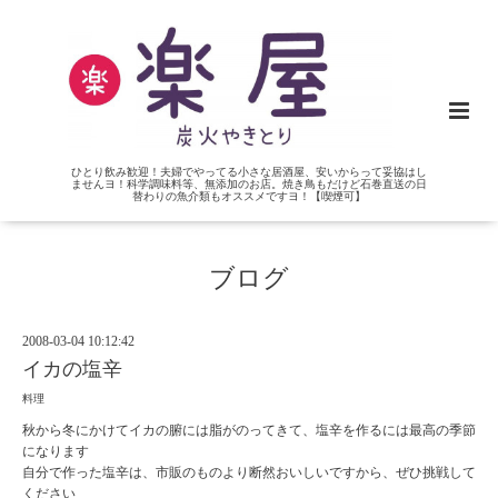
ひとり飲み歓迎！夫婦でやってる小さな居酒屋、安いからって妥協はし
ませんヨ！科学調味料等、無添加のお店。焼き鳥もだけど石巻直送の日
替わりの魚介類もオススメですヨ！【喫煙可】
ブログ
2008-03-04 10:12:42
イカの塩辛
料理
秋から冬にかけてイカの腑には脂がのってきて、塩辛を作るには最高の季節
になります
自分で作った塩辛は、市販のものより断然おいしいですから、ぜひ挑戦して
ください