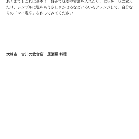
あくまでもこれは基本！ 好みで味噌や醤油を入れたり、七味を一味に変え
たり、シンプルに塩をもう少しきかせるなどいろいろアレンジして、自分な
りの「マイ塩辛」を作ってみてください
大崎市 古川の飲食店 居酒屋 料理