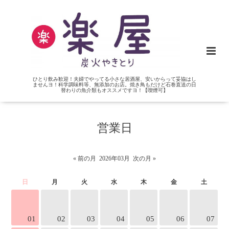
ひとり飲み歓迎！夫婦でやってる小さな居酒屋、安いからって妥協はし
ませんヨ！科学調味料等、無添加のお店。焼き鳥もだけど石巻直送の日
替わりの魚介類もオススメですヨ！【喫煙可】
営業日
« 前の月
2026年03月
次の月 »
日
月
火
水
木
金
土
01
02
03
04
05
06
07